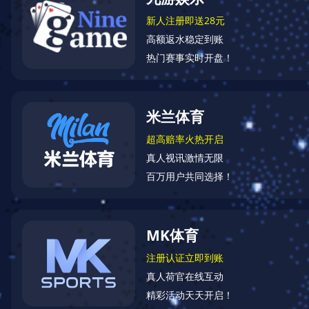
覆盖实时赛事、
首页
/
体育新闻
/ 正文