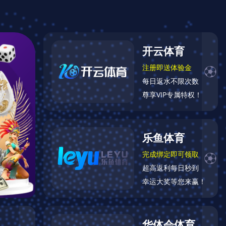
注册入口
里开始