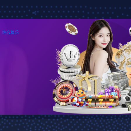
App下载
公司介绍
体育新闻
ayx新官网
—— 比赛数据从这