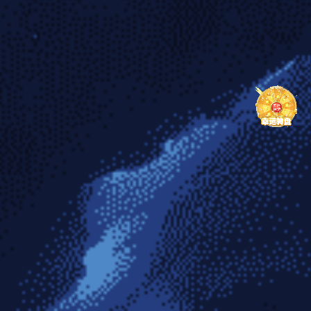
过于依赖某几位核心球员。一旦这些核心未
而导致整体战斗力下降。这种情况不仅影响
受限，使得整个团队无法形成良性的竞争氛
的发挥。以湖人为例，他们过去几年一直尝
队整体特点的方法。这使得一些原本具备潜
的机会，而当需要他们站出来的时候，他们
构建了一套相对成熟且富有弹性的战术体
种明确性不仅增强了球队凝聚力，也提高了
整体竞争力，就必须重新审视并优化现有战
其优势。