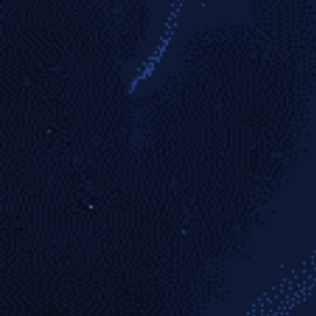
骑士总裁期待哈登重返球队