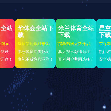
反响；最后，将结合骑士队的发展战略，分析哈
们将全面理解这一事件的重要性与潜在影响。
1、骑士队当前状况
骑士队近年来在NBA联盟中的表现起伏不定，虽
多挑战。在战术打法和球员配置上，骑士需要寻
加上像哈登这样经验丰富且具备超强个人能力的
素。
此外，骑士最近几场比赛的战绩并不理想，尤其
突出。这种情况下，引入一位能在关键时刻稳住
大地增强球队竞争力。哈登不仅可以通过自己的
的发挥。
因此，总裁对哈登回归充满期待，他相信这位前M