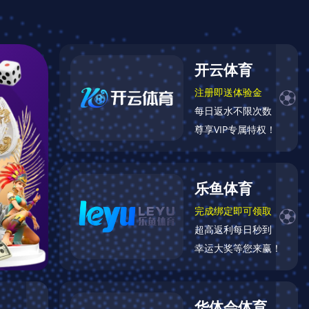
注册入口
里开始