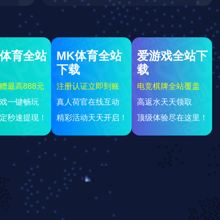
登重返球队的意义。通过以上几个方面，我
然曾经是总冠军争夺者，但近年来却面临许
找能够提升整体实力的新鲜血液。而此时，
球员，无疑会成为他们扭转局面的关键因
是在关键时刻缺乏得分手段的问题显得尤为
局势并具备高效得分能力的超级明星，将极
进攻能力帮助球队，还能提高全队其他成员
VP能够帮助球队重新找到胜利的节奏，并