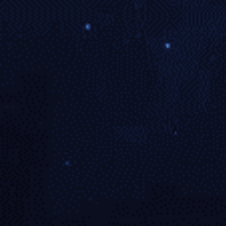
1
德拉富恩特表示亚马尔有望参加世界杯
近日，关于亚马尔是否能够参加世界杯首战的
2026-07-15
2
阿里纳斯分析湖人策略宁愿用海斯也不
本文将围绕阿里纳斯对湖人队在球员交易策略
2026-07-31
3
中国男篮末节战术需改进庞峥麟与廖三
在近期的篮球比赛中，中国男篮展现了其在攻
2026-06-11
4
德国足球再遭质疑纳帅离任后前景堪忧
近年来，德国足球在国际赛场上的表现不尽如
2026-07-28