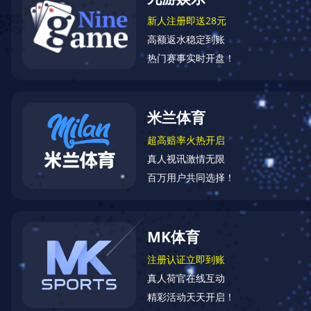
覆盖实时赛事、
首页
/
体育新闻
/ 正文