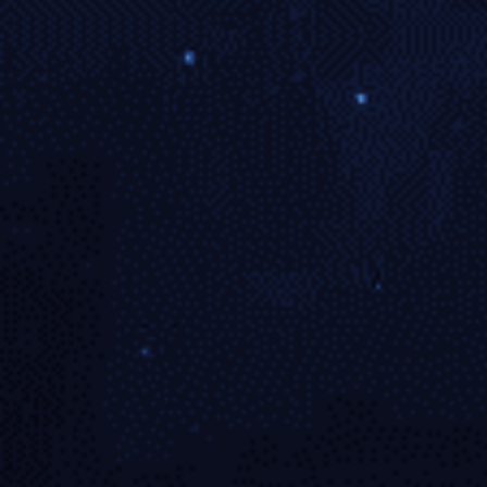
1
拉波尔塔誓言全力以赴争取小蜘蛛转会
在当前足球转会市场上，巴萨主席拉波尔塔对
2026-07-26
2
皇马引援计划需先清理阵容巴斯托尼与
在当前的转会市场上，皇家马德里足球俱乐部
2026-07-24
3
罗马诺透露国米中场引援首选琼斯报价
在当前足球转会市场中，各大俱乐部都在积极
2026-06-20
4
媒体人点评哈登昔日队友表现不佳未能
在近期的篮球赛事中，媒体人对哈登昔日队友
2026-07-11