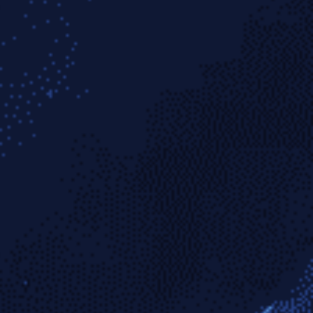
认为这将对球队造成重大影响。然而，相反的
。在接下来的两个赛季里，他们相继夺得了
加盟发挥了重要作用。失去姆巴佩后，教练
发挥其他球员的潜力。此外，新引进的一些
竞争力。
每位球员都意识到团队合作的重要性。在没
大的责任，共同为争取胜利而努力。这种团
。
引发了业内人士和媒体的大量分析。一方
守，为球队提供强有力支持；另一方面，也