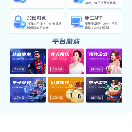
懈努力和卓越才能，激励着队友们奋勇向前，也让对
手感受到了巨大的压力。这种状态让人不得不联想到
他昔日辉煌时期，无疑也是再次证明自己实力的重要
时刻。
2、文班关键时刻复刻
文班在本场比赛中的表现同样令人瞩目，他如同一道
闪电，在关键时刻展现出了超强实力。尽管面对严峻
挑战，但他凭借冷静沉稳的心态，成功复刻了自己过
往最佳表现。他在进攻端不断制造机会，不仅自己得
分，还为队友创造空间，让整个球队都焕发出活力。
尤其是在比赛进入最后阶段之际，文班连续命中两记
重要投篮，将比分差距缩小到最小。这种时候，他不