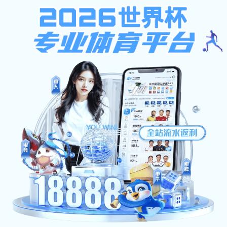
注册入口
爱游戏ayx新官网
——