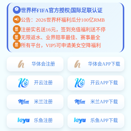
比赛数据从这里开始
覆盖实时赛事、专业数据、高清视频，
爱游戏ayx
新官网APP
与网页版为您提供便捷的体育服务。
APP下载
网页版入口
首页
/
体育新闻
/ 正文
2026-06-20 01:20
26 次阅读
罗马诺透露国米中场引援首选琼斯报价需