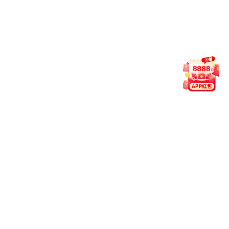
显示诚意。而对于卖方，也要考虑到市场行情及自身
利益，在价格上给予一定弹性空间，从而推动谈判朝
着积极方向发展。
其次，在合同条款方面也需进行深入讨论。例如，可
以增加一些附加条款，如奖金机制或未来转售分成
等，这不仅能满足卖方利益，也体现出买方对 琼斯价
值认可与信心。同时，可以根据 琼斯 的合同年限及状
态，对支付方式进行灵活设计，比如分期付款等方式
减少一次性资金压力，实现双赢局面。
最后，加强沟通也是非常重要的一环。双方代表需要
进行充分沟通，确保信息透明化与及时反馈，以便迅
速解决问题并建立互信关系。一旦达成共识，有望尽
快签署合同，让 琼斯 成为国际米兰的一员，为接下来